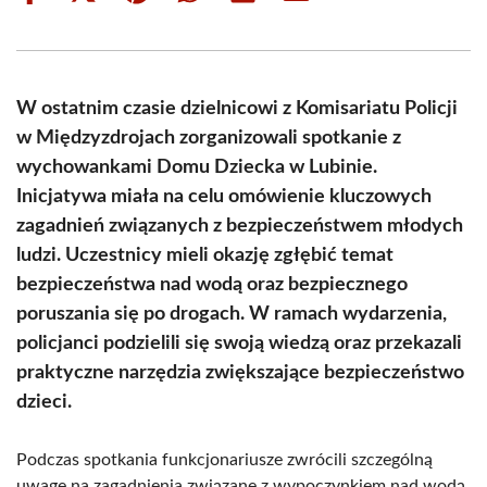
on
on
on
on
on
on
Facebook
X
Pinterest
WhatsApp
LinkedIn
Email
(Twitter)
W ostatnim czasie dzielnicowi z Komisariatu Policji
w Międzyzdrojach zorganizowali spotkanie z
wychowankami Domu Dziecka w Lubinie.
Inicjatywa miała na celu omówienie kluczowych
zagadnień związanych z bezpieczeństwem młodych
ludzi. Uczestnicy mieli okazję zgłębić temat
bezpieczeństwa nad wodą oraz bezpiecznego
poruszania się po drogach. W ramach wydarzenia,
policjanci podzielili się swoją wiedzą oraz przekazali
praktyczne narzędzia zwiększające bezpieczeństwo
dzieci.
Podczas spotkania funkcjonariusze zwrócili szczególną
uwagę na zagadnienia związane z wypoczynkiem nad wodą.