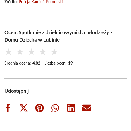
Źródło:
Policja Kamień Pomorski
Oceń: Spotkanie z dzielnicowymi dla młodzieży z
Domu Dziecka w Lubinie
★
★
★
★
★
Średnia ocena:
4.82
Liczba ocen:
19
Udostępnij
Share
Share
Share
Share
Share
Share
on
on
on
on
on
on
Facebook
X
Pinterest
WhatsApp
LinkedIn
Email
(Twitter)