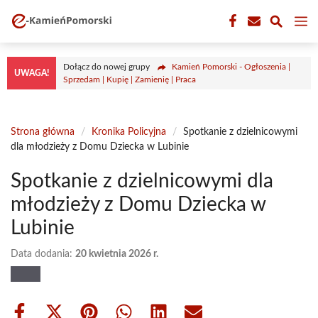
Przejdź
M
do
treści
Dołącz do nowej grupy
Kamień Pomorski - Ogłoszenia |
UWAGA!
Sprzedam | Kupię | Zamienię | Praca
Strona główna
/
Kronika Policyjna
/
Spotkanie z dzielnicowymi
dla młodzieży z Domu Dziecka w Lubinie
Spotkanie z dzielnicowymi dla
młodzieży z Domu Dziecka w
Lubinie
Data dodania:
20 kwietnia 2026 r.
Share
Share
Share
Share
Share
Share