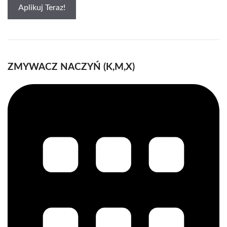
Aplikuj Teraz!
ZMYWACZ NACZYŃ (K,M,X)