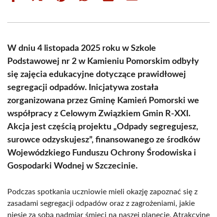
on
on
on
on
on
on
Facebook
X
Pinterest
WhatsApp
LinkedIn
Email
(Twitter)
W dniu 4 listopada 2025 roku w Szkole
Podstawowej nr 2 w Kamieniu Pomorskim odbyły
się zajęcia edukacyjne dotyczące prawidłowej
segregacji odpadów. Inicjatywa została
zorganizowana przez Gminę Kamień Pomorski we
współpracy z Celowym Związkiem Gmin R-XXI.
Akcja jest częścią projektu „Odpady segregujesz,
surowce odzyskujesz”, finansowanego ze środków
Wojewódzkiego Funduszu Ochrony Środowiska i
Gospodarki Wodnej w Szczecinie.
Podczas spotkania uczniowie mieli okazję zapoznać się z
zasadami segregacji odpadów oraz z zagrożeniami, jakie
niesie za sobą nadmiar śmieci na naszej planecie. Atrakcyjne