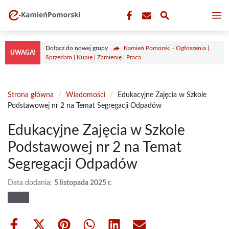
Przejdź
M
do
treści
Dołącz do nowej grupy
Kamień Pomorski - Ogłoszenia |
UWAGA!
Sprzedam | Kupię | Zamienię | Praca
Strona główna
/
Wiadomości
/
Edukacyjne Zajęcia w Szkole
Podstawowej nr 2 na Temat Segregacji Odpadów
Edukacyjne Zajęcia w Szkole
Podstawowej nr 2 na Temat
Segregacji Odpadów
Data dodania:
5 listopada 2025 r.
Share
Share
Share
Share
Share
Share