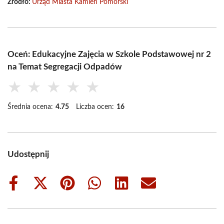
Źródło:
Urząd Miasta Kamień Pomorski
Oceń: Edukacyjne Zajęcia w Szkole Podstawowej nr 2
na Temat Segregacji Odpadów
★
★
★
★
★
Średnia ocena:
4.75
Liczba ocen:
16
Udostępnij
Share
Share
Share
Share
Share
Share
on
on
on
on
on
on
Facebook
X
Pinterest
WhatsApp
LinkedIn
Email
(Twitter)