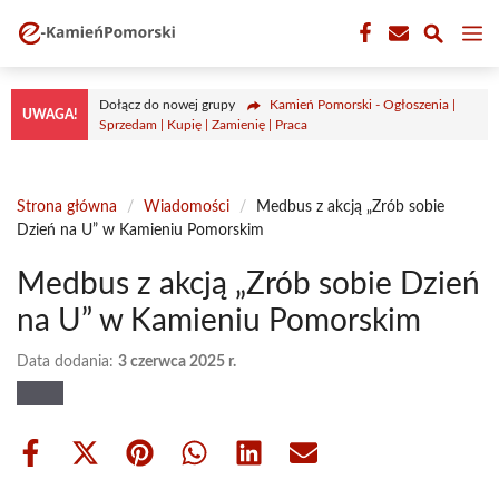
Przejdź
M
do
treści
Dołącz do nowej grupy
Kamień Pomorski - Ogłoszenia |
UWAGA!
Sprzedam | Kupię | Zamienię | Praca
Strona główna
/
Wiadomości
/
Medbus z akcją „Zrób sobie
Dzień na U” w Kamieniu Pomorskim
Medbus z akcją „Zrób sobie Dzień
na U” w Kamieniu Pomorskim
Data dodania:
3 czerwca 2025 r.
Share
Share
Share
Share
Share
Share
on
on
on
on
on
on
Facebook
X
Pinterest
WhatsApp
LinkedIn
Email