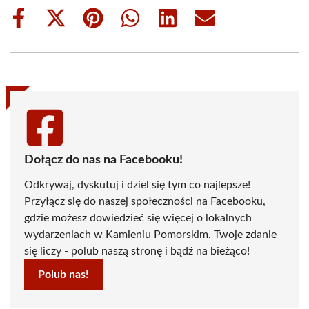
Share
Share
Share
Share
Share
Share
on
on
on
on
on
on
Facebook
X
Pinterest
WhatsApp
LinkedIn
Email
(Twitter)
Dołącz do nas na Facebooku!
Odkrywaj, dyskutuj i dziel się tym co najlepsze!
Przyłącz się do naszej społeczności na Facebooku,
gdzie możesz dowiedzieć się więcej o lokalnych
wydarzeniach w Kamieniu Pomorskim. Twoje zdanie
się liczy - polub naszą stronę i bądź na bieżąco!
Polub nas!