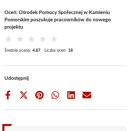
Oceń: Ośrodek Pomocy Społecznej w Kamieniu
Pomorskim poszukuje pracowników do nowego
projektu
★
★
★
★
★
Średnia ocena:
4.87
Liczba ocen:
18
Udostępnij
Share
Share
Share
Share
Share
Share
on
on
on
on
on
on
Facebook
X
Pinterest
WhatsApp
LinkedIn
Email
(Twitter)