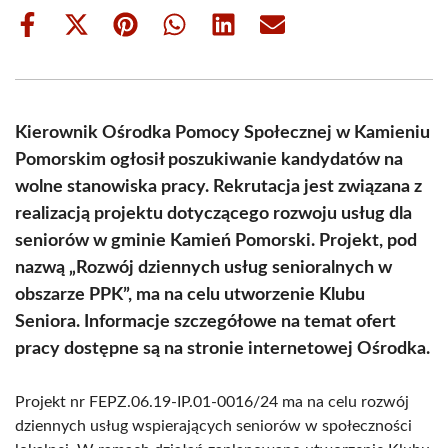
Share
Share
Share
Share
Share
Share
on
on
on
on
on
on
Facebook
X
Pinterest
WhatsApp
LinkedIn
Email
(Twitter)
Kierownik Ośrodka Pomocy Społecznej w Kamieniu
Pomorskim ogłosił poszukiwanie kandydatów na
wolne stanowiska pracy. Rekrutacja jest związana z
realizacją projektu dotyczącego rozwoju usług dla
seniorów w gminie Kamień Pomorski. Projekt, pod
nazwą „Rozwój dziennych usług senioralnych w
obszarze PPK”, ma na celu utworzenie Klubu
Seniora. Informacje szczegółowe na temat ofert
pracy dostępne są na stronie internetowej Ośrodka.
Projekt nr FEPZ.06.19-IP.01-0016/24 ma na celu rozwój
dziennych usług wspierających seniorów w społeczności