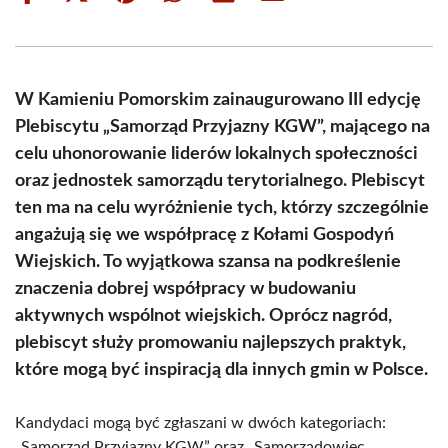
on
on
on
on
on
on
Facebook
X
Pinterest
WhatsApp
LinkedIn
Email
(Twitter)
W Kamieniu Pomorskim zainaugurowano III edycję
Plebiscytu „Samorząd Przyjazny KGW”, mającego na
celu uhonorowanie liderów lokalnych społeczności
oraz jednostek samorządu terytorialnego. Plebiscyt
ten ma na celu wyróżnienie tych, którzy szczególnie
angażują się we współpracę z Kołami Gospodyń
Wiejskich. To wyjątkowa szansa na podkreślenie
znaczenia dobrej współpracy w budowaniu
aktywnych wspólnot wiejskich. Oprócz nagród,
plebiscyt służy promowaniu najlepszych praktyk,
które mogą być inspiracją dla innych gmin w Polsce.
Kandydaci mogą być zgłaszani w dwóch kategoriach:
„Samorząd Przyjazny KGW” oraz „Samorządowiec