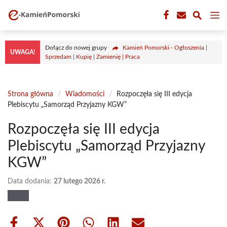
Przejdź
M
do
treści
Dołącz do nowej grupy
Kamień Pomorski - Ogłoszenia |
UWAGA!
Sprzedam | Kupię | Zamienię | Praca
Strona główna
/
Wiadomości
/
Rozpoczęła się III edycja
Plebiscytu „Samorząd Przyjazny KGW”
Rozpoczęła się III edycja
Plebiscytu „Samorząd Przyjazny
KGW”
Data dodania:
27 lutego 2026 r.
Share
Share
Share
Share
Share
Share