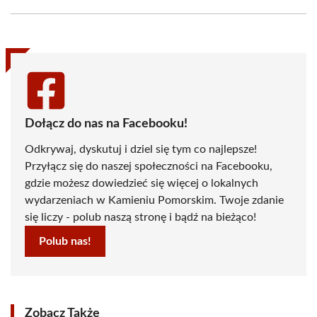
Facebook
X
Pinterest
WhatsApp
LinkedIn
Email
(Twitter)
Dołącz do nas na Facebooku!
Odkrywaj, dyskutuj i dziel się tym co najlepsze!
Przyłącz się do naszej społeczności na Facebooku,
gdzie możesz dowiedzieć się więcej o lokalnych
wydarzeniach w Kamieniu Pomorskim. Twoje zdanie
się liczy - polub naszą stronę i bądź na bieżąco!
Polub nas!
Zobacz Także