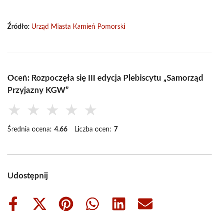
Źródło:
Urząd Miasta Kamień Pomorski
Oceń: Rozpoczęła się III edycja Plebiscytu „Samorząd
Przyjazny KGW”
★
★
★
★
★
Średnia ocena:
4.66
Liczba ocen:
7
Udostępnij
Share
Share
Share
Share
Share
Share
on
on
on
on
on
on