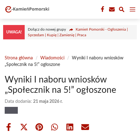
Przejdź
M
do
treści
Dołącz do nowej grupy
Kamień Pomorski - Ogłoszenia |
UWAGA!
Sprzedam | Kupię | Zamienię | Praca
Strona główna
/
Wiadomości
/
Wyniki I naboru wniosków
„Społecznik na 5!” ogłoszone
Wyniki I naboru wniosków
„Społecznik na 5!” ogłoszone
Data dodania:
21 maja 2026 r.
Share
Share
Share
Share
Share
Share
on
on
on
on
on
on
Facebook
X
Pinterest
WhatsApp
LinkedIn
Email