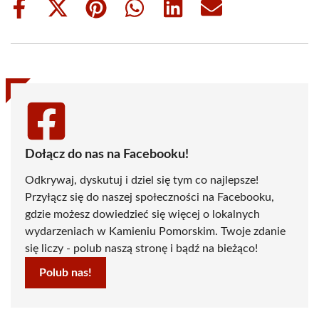
Share
Share
Share
Share
Share
Share
on
on
on
on
on
on
Facebook
X
Pinterest
WhatsApp
LinkedIn
Email
(Twitter)
Dołącz do nas na Facebooku!
Odkrywaj, dyskutuj i dziel się tym co najlepsze!
Przyłącz się do naszej społeczności na Facebooku,
gdzie możesz dowiedzieć się więcej o lokalnych
wydarzeniach w Kamieniu Pomorskim. Twoje zdanie
się liczy - polub naszą stronę i bądź na bieżąco!
Polub nas!