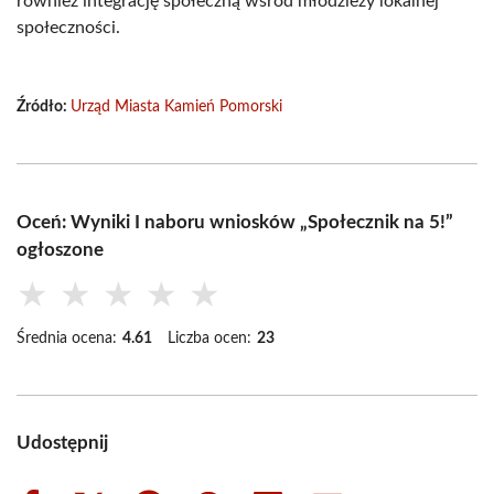
również integrację społeczną wśród młodzieży lokalnej
społeczności.
Źródło:
Urząd Miasta Kamień Pomorski
Oceń: Wyniki I naboru wniosków „Społecznik na 5!”
ogłoszone
★
★
★
★
★
Średnia ocena:
4.61
Liczba ocen:
23
Udostępnij