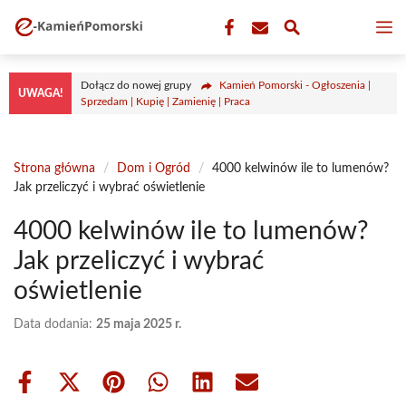
Przejdź
M
do
treści
Dołącz do nowej grupy
Kamień Pomorski - Ogłoszenia |
UWAGA!
Sprzedam | Kupię | Zamienię | Praca
Strona główna
/
Dom i Ogród
/
4000 kelwinów ile to lumenów?
Jak przeliczyć i wybrać oświetlenie
4000 kelwinów ile to lumenów?
Jak przeliczyć i wybrać
oświetlenie
Data dodania:
25 maja 2025 r.
Share
Share
Share
Share
Share
Share
on
on
on
on
on
on