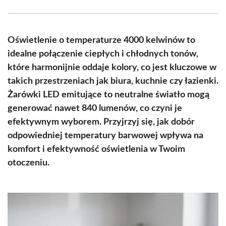
Facebook
X
Pinterest
WhatsApp
LinkedIn
Email
(Twitter)
Oświetlenie o temperaturze 4000 kelwinów to
idealne połączenie ciepłych i chłodnych tonów,
które harmonijnie oddaje kolory, co jest kluczowe w
takich przestrzeniach jak biura, kuchnie czy łazienki.
Żarówki LED emitujące to neutralne światło mogą
generować nawet 840 lumenów, co czyni je
efektywnym wyborem. Przyjrzyj się, jak dobór
odpowiedniej temperatury barwowej wpływa na
komfort i efektywność oświetlenia w Twoim
otoczeniu.