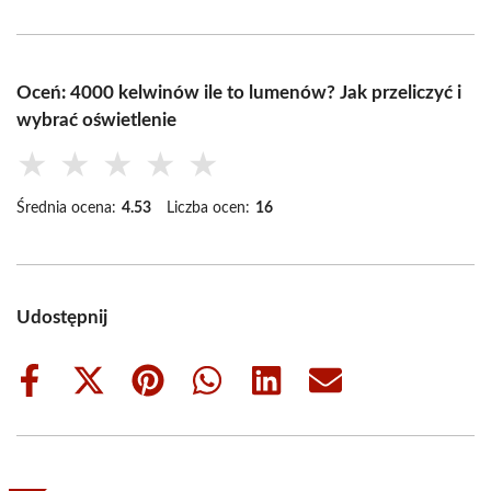
Oceń: 4000 kelwinów ile to lumenów? Jak przeliczyć i
wybrać oświetlenie
★
★
★
★
★
Średnia ocena:
4.53
Liczba ocen:
16
Udostępnij
Share
Share
Share
Share
Share
Share
on
on
on
on
on
on
Facebook
X
Pinterest
WhatsApp
LinkedIn
Email
(Twitter)