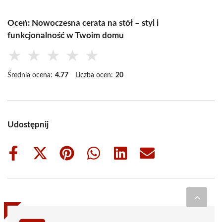
Oceń: Nowoczesna cerata na stół – styl i
funkcjonalność w Twoim domu
★
★
★
★
★
Średnia ocena:
4.77
Liczba ocen:
20
Udostępnij
Share
Share
Share
Share
Share
Share
on
on
on
on
on
on
Facebook
X
Pinterest
WhatsApp
LinkedIn
Email
(Twitter)