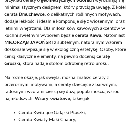
przykład ceraty o
geometrycznych wzorach
wyróżniają się
minimalistycznym designem, który przyciąga uwagę. Z kolei
cerata Dmuchawce
, o delikatnych roślinnych motywach,
dodaje lekkości i idealnie komponuje się z wiosennymi oraz
letnimi wnętrzami. Dla miłośników kawowych akcentów w
kuchni świetnym wyborem będzie
cerata Kawa
. Natomiast
MIŁORZĄB JAPOŃSKI
z subtelnym, naturalnym wzorem
doskonale wpisuje się w ekologiczną estetykę. Osoby, które
cenią klasyczne elementy, na pewno docenią
ceratę
Groszki
, która nadaje stołom odrobinę retro uroku.
Na różne okazje, jak święta, można znaleźć ceraty z
przeróżnymi motywami, a ceraty dziecięce z barwnymi,
radosnymi wzorami cieszą się dużą popularnością wśród
najmłodszych.
Wzory kwiatowe
, takie jak:
Cerata Kwitnące Gałązki Ptaszki,
Cerata Kwiaty Maki Chabry,