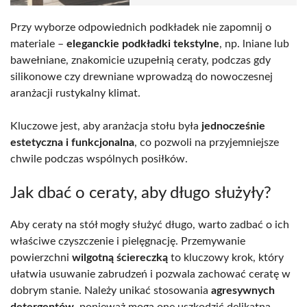
Przy wyborze odpowiednich podkładek nie zapomnij o
materiale –
eleganckie podkładki tekstylne
, np. lniane lub
bawełniane, znakomicie uzupełnią ceraty, podczas gdy
silikonowe czy drewniane wprowadzą do nowoczesnej
aranżacji rustykalny klimat.
Kluczowe jest, aby aranżacja stołu była
jednocześnie
estetyczna i funkcjonalna
, co pozwoli na przyjemniejsze
chwile podczas wspólnych posiłków.
Jak dbać o ceraty, aby długo służyły?
Aby ceraty na stół mogły służyć długo, warto zadbać o ich
właściwe czyszczenie i pielęgnację. Przemywanie
powierzchni
wilgotną ściereczką
to kluczowy krok, który
ułatwia usuwanie zabrudzeń i pozwala zachować ceratę w
dobrym stanie. Należy unikać stosowania
agresywnych
detergentów
, ponieważ mogą one uszkodzić delikatną