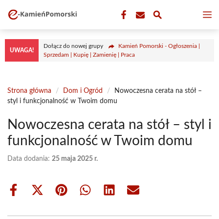
Przejdź
M
do
treści
Dołącz do nowej grupy
Kamień Pomorski - Ogłoszenia |
UWAGA!
Sprzedam | Kupię | Zamienię | Praca
Strona główna
/
Dom i Ogród
/
Nowoczesna cerata na stół –
styl i funkcjonalność w Twoim domu
Nowoczesna cerata na stół – styl i
funkcjonalność w Twoim domu
Data dodania:
25 maja 2025 r.
Share
Share
Share
Share
Share
Share
on
on
on
on
on
on
Facebook
X
Pinterest
WhatsApp
LinkedIn
Email
(Twitter)