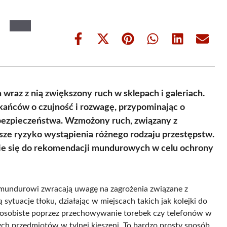
Share
Share
Share
Share
Share
Share
on
on
on
on
on
on
Facebook
X
Pinterest
WhatsApp
LinkedIn
Email
(Twitter)
a wraz z nią zwiększony ruch w sklepach i galeriach.
kańców o czujność i rozwagę, przypominając o
ezpieczeństwa. Wzmożony ruch, związany z
ze ryzyko wystąpienia różnego rodzaju przestępstw.
nie się do rekomendacji mundurowych w celu ochrony
 mundurowi zwracają uwagę na zagrożenia związane z
ytuacje tłoku, działając w miejscach takich jak kolejki do
czy osobiste poprzez przechowywanie torebek czy telefonów w
ch przedmiotów w tylnej kieszeni. To bardzo prosty sposób,