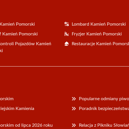
 Kamień Pomorski
Lombard Kamień Pomorski
f Kamień Pomorski
Fryzjer Kamień Pomorski
Kontroli Pojazdów Kamień
Restauracje Kamień Pomors
ki
morskim
Popularne odmiany piwon
iejskim Kamienia
Poradnik bezpieczeństw
rskim od lipca 2026 roku
Relacja z Pikniku Słowi