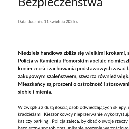
Bezpieczeństwa
Data dodania:
11 kwietnia 2025 r.
Niedziela handlowa zbliża się wielkimi krokami, 
Policja w Kamieniu Pomorskim apeluje do miesz
konieczności zachowania podstawowych zasad b
zakupowym szaleństwem, stwarza również więks
Mieszkańcy są proszeni o ostrożność i stosowa
siebie i mienia.
W związku z dużą ilością osób odwiedzających sklepy,
kradzieżami. Kieszonkowcy nieprzerwanie wykorzystują s
kas czy parkingi. Policja zaleca, by dbać o swoje rze
bezpieczny sposób oraz unikanie noszenia wartościowy