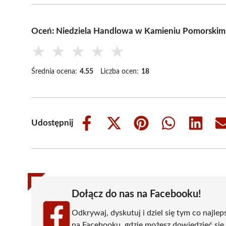
Oceń: Niedziela Handlowa w Kamieniu Pomorskim: 
★
★
★
★
★
Średnia ocena:
4.55
Liczba ocen:
18
Udostępnij
Share
Share
Share
Share
Share
on
on
on
on
on
Facebook
X
Pinterest
WhatsApp
LinkedIn
(Twitter)
Dołącz do nas na Facebooku!
Odkrywaj, dyskutuj i dziel się tym co najlep
na Facebooku, gdzie możesz dowiedzieć się