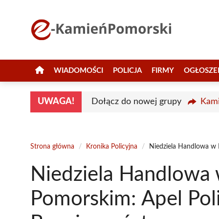
Przejdź
do
treści
WIADOMOŚCI
POLICJA
FIRMY
OGŁOSZE
UWAGA!
Dołącz do nowej grupy
Kami
Strona główna
/
Kronika Policyjna
/
Niedziela Handlowa w 
Niedziela Handlowa
Pomorskim: Apel Pol