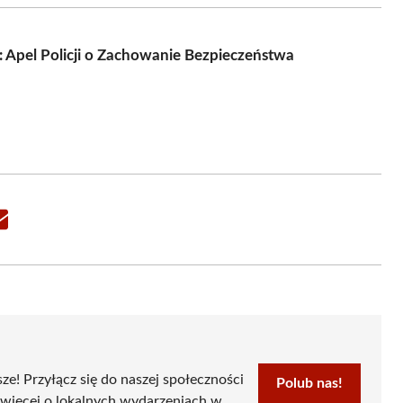
Apel Policji o Zachowanie Bezpieczeństwa
Share
on
Email
sze! Przyłącz się do naszej społeczności
Polub nas!
 więcej o lokalnych wydarzeniach w