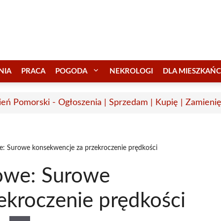
NIA
PRACA
POGODA
NEKROLOGI
DLA MIESZKAŃ
eń Pomorski - Ogłoszenia | Sprzedam | Kupię | Zamienię
: Surowe konsekwencje za przekroczenie prędkości
owe: Surowe
ekroczenie prędkości