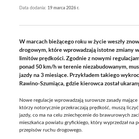
Data dodania:
19 marca 2026 r.
W marcach bieżącego roku w życie weszły znow
drogowym, które wprowadzają istotne zmiany w 
limitów prędkości. Zgodnie z nowymi regulacjam
ponad 50 km/h w terenie niezabudowanym, musi
jazdy na 3 miesiące. Przykładem takiego wykro
Rawino-Szumiąca, gdzie kierowca został ukaran
Nowe regulacje wprowadzają surowsze zasady mające n
którzy notorycznie przekraczają prędkość, muszą licz
jazdy, co ma na celu zniechęcenie do brawurowych z
mieszkańca powiatu gryfickiego, który wyprzedzał na po
przepisów ruchu drogowego.