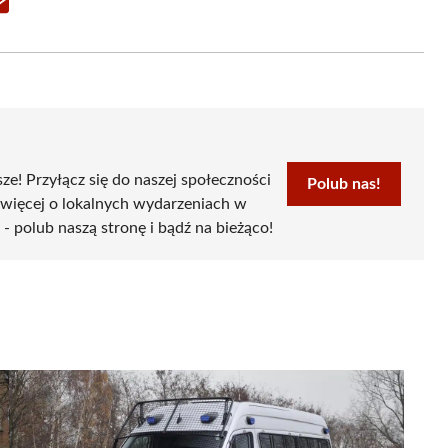
Share
on
Email
sze! Przyłącz się do naszej społeczności
Polub nas!
 więcej o lokalnych wydarzeniach w
- polub naszą stronę i bądź na bieżąco!