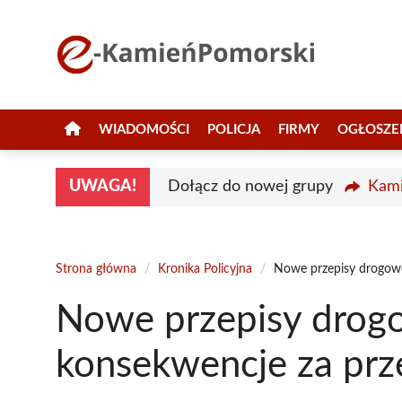
Przejdź
do
treści
WIADOMOŚCI
POLICJA
FIRMY
OGŁOSZE
UWAGA!
Dołącz do nowej grupy
Kami
Strona główna
/
Kronika Policyjna
/
Nowe przepisy drogowe
Nowe przepisy drog
konsekwencje za prz