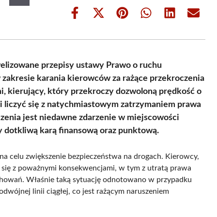
Share
Share
Share
Share
Share
Share
on
on
on
on
on
on
Facebook
X
Pinterest
WhatsApp
LinkedIn
Email
(Twitter)
elizowane przepisy ustawy Prawo o ruchu
zakresie karania kierowców za rażące przekroczenia
i, kierujący, który przekroczy dozwoloną prędkość o
 liczyć się z natychmiastowym zatrzymaniem prawa
czenia jest niedawne zdarzenie w miejscowości
y dotkliwą karą finansową oraz punktową.
a celu zwiększenie bezpieczeństwa na drogach. Kierowcy,
yć się z poważnymi konsekwencjami, w tym z utratą prawa
achowań. Właśnie taką sytuację odnotowano w przypadku
dwójnej linii ciągłej, co jest rażącym naruszeniem