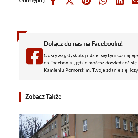
Udostępnij
Share
Share
Share
Share
Share
on
on
on
on
on
Facebook
X
Pinterest
WhatsApp
LinkedIn
(Twitter)
Dołącz do nas na Facebooku!
Odkrywaj, dyskutuj i dziel się tym co najlep
na Facebooku, gdzie możesz dowiedzieć się
Kamieniu Pomorskim. Twoje zdanie się liczy 
Zobacz Także