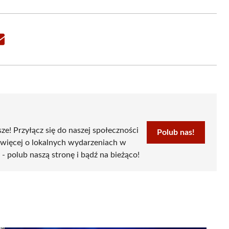
Share
on
Email
sze! Przyłącz się do naszej społeczności
Polub nas!
 więcej o lokalnych wydarzeniach w
- polub naszą stronę i bądź na bieżąco!