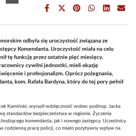
Share
Share
Share
Share
Share
Share
on
on
on
on
on
on
Facebook
X
Pinterest
WhatsApp
LinkedIn
Email
(Twitter)
morskim odbyła się uroczystość związana ze
stępcy Komendanta. Uroczystość miała na celu
ił tę funkcję przez ostatnie pięć miesięcy.
racownicy cywilni jednostki, mieli okazję
więcenie i profesjonalizm. Oprócz pożegnania,
ta, kom. Rafała Bardyna, który do tej pory pełnił
cek Kamiński, wyraził wdzięczność wobec podinsp. Jacka
awę standardów bezpieczeństwa w regionie. Życzenia
chodzącego komendanta, jak i nowego zastępcy. Uczestnicy
a w codzienną pracę policji, co miało pozytywny wpływ na