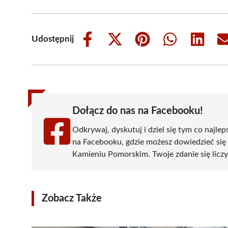
Udostępnij
Share
Share
Share
Share
Share
on
on
on
on
on
Facebook
X
Pinterest
WhatsApp
LinkedIn
(Twitter)
Dołącz do nas na Facebooku!
Odkrywaj, dyskutuj i dziel się tym co najlep
na Facebooku, gdzie możesz dowiedzieć się
Kamieniu Pomorskim. Twoje zdanie się liczy 
Zobacz Także