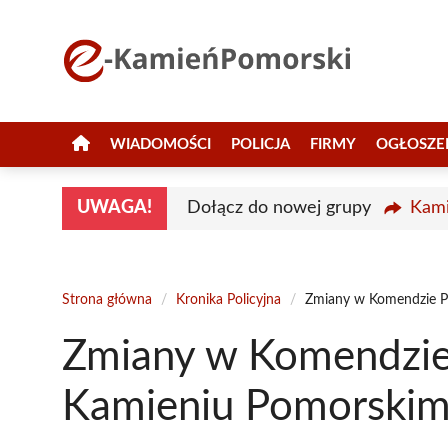
Przejdź
do
treści
WIADOMOŚCI
POLICJA
FIRMY
OGŁOSZE
UWAGA!
Dołącz do nowej grupy
Kami
Strona główna
/
Kronika Policyjna
/
Zmiany w Komendzie Po
Zmiany w Komendzie 
Kamieniu Pomorski