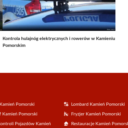
Kontrola hulajnóg elektrycznych i rowerów w Kamieniu
Pomorskim
 Kamień Pomorski
Lombard Kamień Pomorski
f Kamień Pomorski
Fryzjer Kamień Pomorski
Kontroli Pojazdów Kamień
Restauracje Kamień Pomors