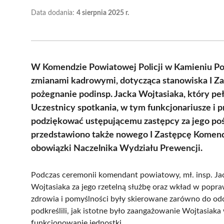
Data dodania:
4 sierpnia 2025 r.
W Komendzie Powiatowej Policji w Kamieniu Po
zmianami kadrowymi, dotycząca stanowiska I Za
pożegnanie podinsp. Jacka Wojtasiaka, który pełn
Uczestnicy spotkania, w tym funkcjonariusze i p
podziękować ustępującemu zastępcy za jego poś
przedstawiono także nowego I Zastępcę Komendan
obowiązki Naczelnika Wydziału Prewencji.
Podczas ceremonii komendant powiatowy, mł. insp. Ja
Wojtasiaka za jego rzetelną służbę oraz wkład w popr
zdrowia i pomyślności były skierowane zarówno do od
podkreślili, jak istotne było zaangażowanie Wojtasiak
funkcjonowanie jednostki.