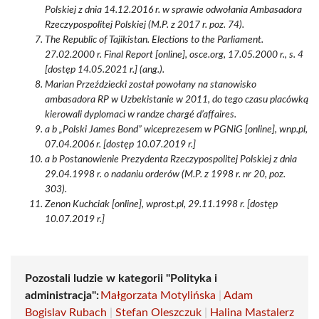
Polskiej z dnia 14.12.2016 r. w sprawie odwołania Ambasadora
Rzeczypospolitej Polskiej (M.P. z 2017 r. poz. 74).
The Republic of Tajikistan. Elections to the Parliament.
27.02.2000 r. Final Report [online], osce.org, 17.05.2000 r., s. 4
[dostęp 14.05.2021 r.] (ang.).
Marian Przeździecki został powołany na stanowisko
ambasadora RP w Uzbekistanie w 2011, do tego czasu placówką
kierowali dyplomaci w randze chargé d’affaires.
a b „Polski James Bond” wiceprezesem w PGNiG [online], wnp.pl,
07.04.2006 r. [dostęp 10.07.2019 r.]
a b Postanowienie Prezydenta Rzeczypospolitej Polskiej z dnia
29.04.1998 r. o nadaniu orderów (M.P. z 1998 r. nr 20, poz.
303).
Zenon Kuchciak [online], wprost.pl, 29.11.1998 r. [dostęp
10.07.2019 r.]
Pozostali ludzie w kategorii "Polityka i
administracja":
Małgorzata Motylińska
|
Adam
Bogislav Rubach
|
Stefan Oleszczuk
|
Halina Mastalerz