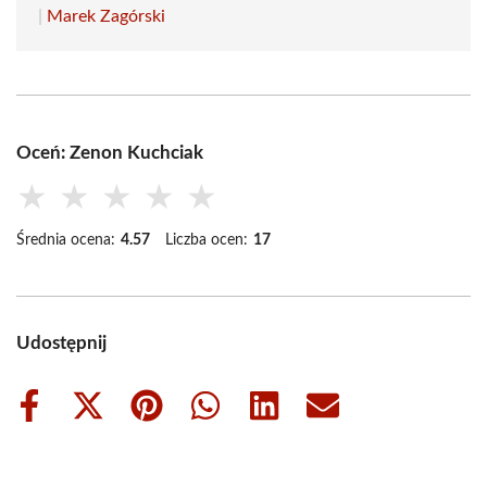
|
Marek Zagórski
Oceń: Zenon Kuchciak
★
★
★
★
★
Średnia ocena:
4.57
Liczba ocen:
17
Udostępnij
Share
Share
Share
Share
Share
Share
on
on
on
on
on
on
Facebook
X
Pinterest
WhatsApp
LinkedIn
Email
(Twitter)