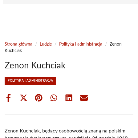
Strona główna
/
Ludzie
/
Polityka i administracja
/
Zenon
Kuchciak
Zenon Kuchciak
POLITYKA I ADMINISTRACJA
Share
Share
Share
Share
Share
Share
on
on
on
on
on
on
Facebook
X
Pinterest
WhatsApp
LinkedIn
Email
(Twitter)
Zenon Kuchciak, będący osobowością znaną na polskim