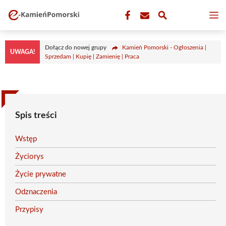
Przejdź
M
do
treści
Dołącz do nowej grupy
Kamień Pomorski - Ogłoszenia |
UWAGA!
Sprzedam | Kupię | Zamienię | Praca
Spis treści
Wstęp
Życiorys
Życie prywatne
Odznaczenia
Przypisy