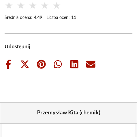
★
★
★
★
★
Średnia ocena:
4.49
Liczba ocen:
11
Udostępnij
Share
Share
Share
Share
Share
Share
on
on
on
on
on
on
Facebook
X
Pinterest
WhatsApp
LinkedIn
Email
(Twitter)
Przemysław Kita (chemik)