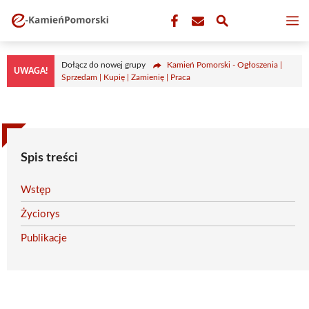
Przejdź
M
do
treści
Dołącz do nowej grupy
Kamień Pomorski - Ogłoszenia |
UWAGA!
Sprzedam | Kupię | Zamienię | Praca
Spis treści
Wstęp
Życiorys
Publikacje