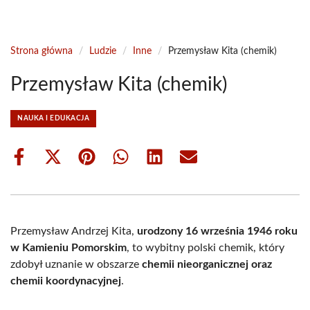
Strona główna
/
Ludzie
/
Inne
/
Przemysław Kita (chemik)
Przemysław Kita (chemik)
NAUKA I EDUKACJA
Share
Share
Share
Share
Share
Share
on
on
on
on
on
on
Facebook
X
Pinterest
WhatsApp
LinkedIn
Email
(Twitter)
Przemysław Andrzej Kita,
urodzony 16 września 1946 roku
w Kamieniu Pomorskim
, to wybitny polski chemik, który
zdobył uznanie w obszarze
chemii nieorganicznej oraz
chemii koordynacyjnej
.