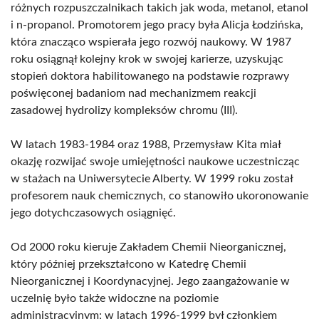
różnych rozpuszczalnikach takich jak woda, metanol, etanol
i n-propanol. Promotorem jego pracy była Alicja Łodzińska,
która znacząco wspierała jego rozwój naukowy. W 1987
roku osiągnął kolejny krok w swojej karierze, uzyskując
stopień doktora habilitowanego na podstawie rozprawy
poświęconej badaniom nad mechanizmem reakcji
zasadowej hydrolizy kompleksów chromu (III).
W latach 1983-1984 oraz 1988, Przemysław Kita miał
okazję rozwijać swoje umiejętności naukowe uczestnicząc
w stażach na Uniwersytecie Alberty. W 1999 roku został
profesorem nauk chemicznych, co stanowiło ukoronowanie
jego dotychczasowych osiągnięć.
Od 2000 roku kieruje Zakładem Chemii Nieorganicznej,
który później przekształcono w Katedrę Chemii
Nieorganicznej i Koordynacyjnej. Jego zaangażowanie w
uczelnię było także widoczne na poziomie
administracyjnym; w latach 1996-1999 był członkiem