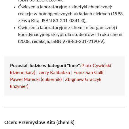
ISBN 83-231-0109-4),
Ćwiczenia laboratoryjne z kinetyki chemicznej:
reakcje w homogenicznych układach ciekłych (1993,
z Ewą Kitą, ISBN 83-231-0341-0),
Ćwiczenia laboratoryjne z chemii nieorganicznej i
koordynacyjnej: skrypt dla studentów III roku chemii
(2008, redakcja, ISBN 978-83-231-2190-9).
Pozostali ludzie w kategorii "Inne":
Piotr Cywiński
(dziennikarz)
|
Jerzy Kalibabka
|
Franz San Galli
|
Paweł Małecki (cukiernik)
|
Zbigniew Graczyk
(inżynier)
Oceń: Przemysław Kita (chemik)